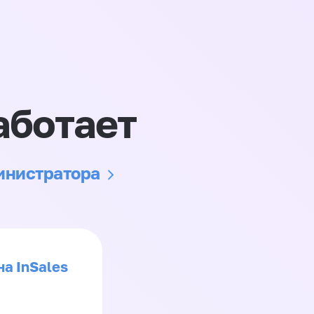
аботает
министратора
на InSales