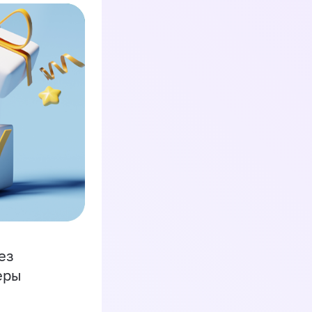
ез
еры