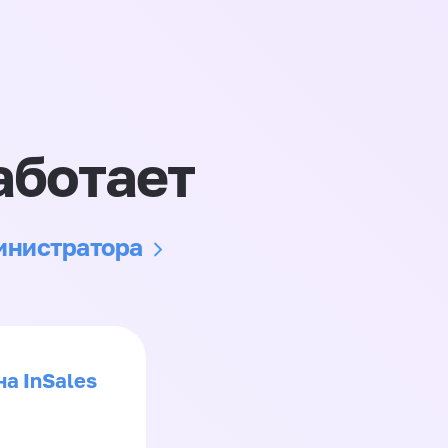
аботает
министратора
на InSales