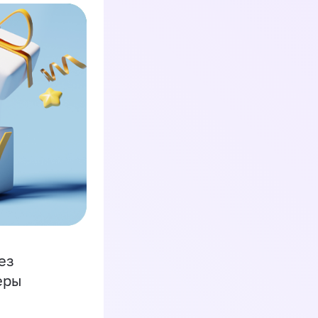
ез
еры