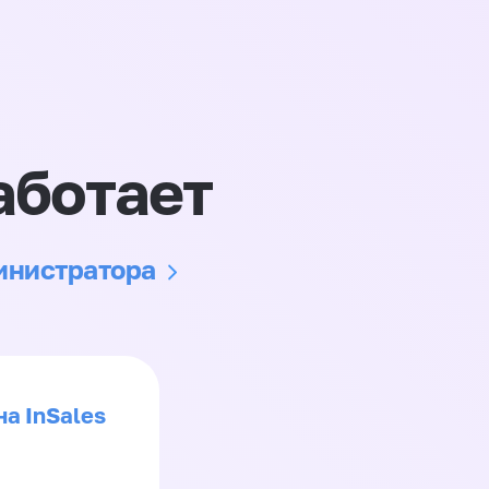
аботает
министратора
на InSales