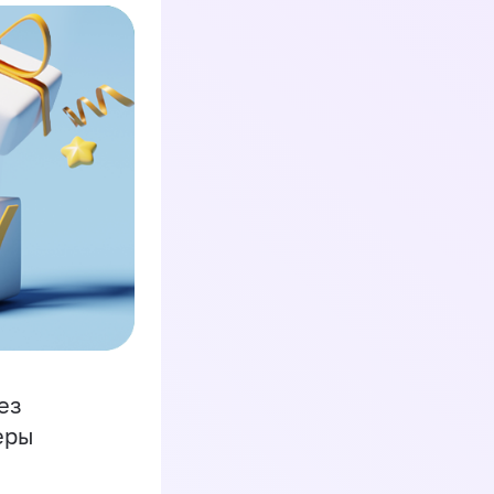
ез
еры