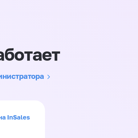
аботает
министратора
на InSales