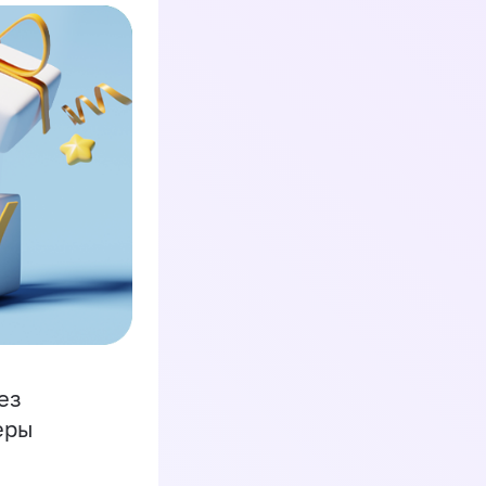
ез
еры