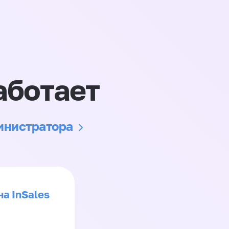
аботает
министратора
на InSales