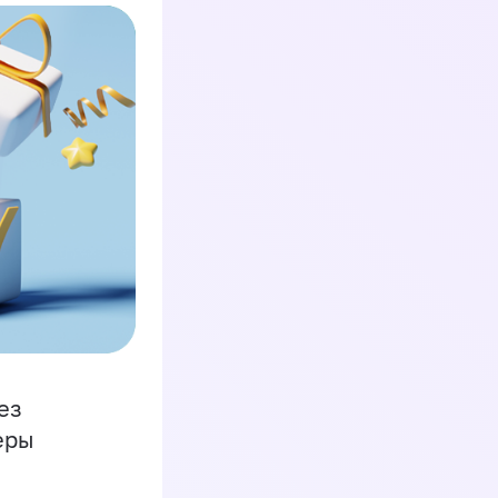
ез
еры