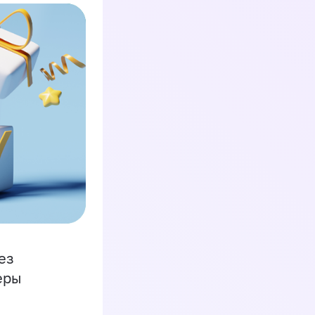
ез
еры