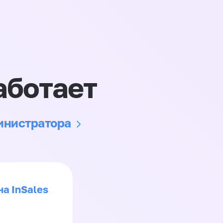
аботает
министратора
на InSales