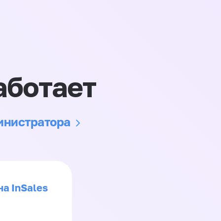
аботает
министратора
на InSales