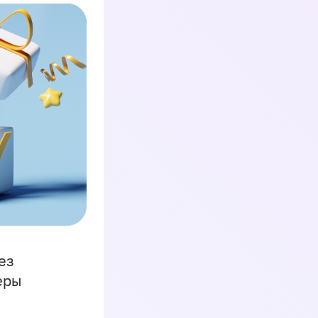
ез
еры