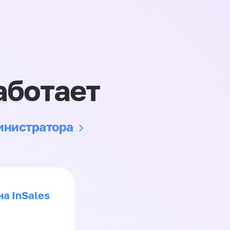
аботает
министратора
на InSales