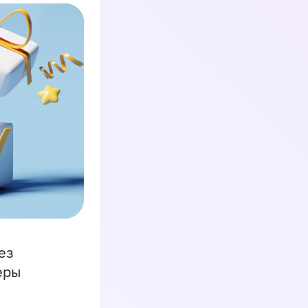
ез
еры