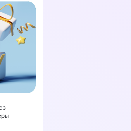
ез
еры