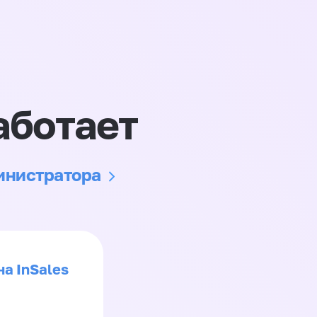
аботает
министратора
на InSales