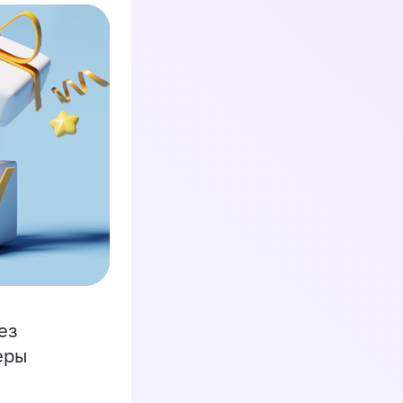
ез
еры