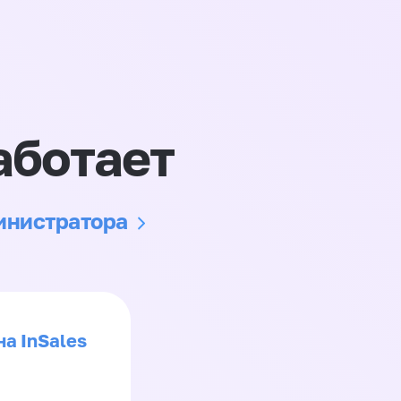
аботает
министратора
на InSales