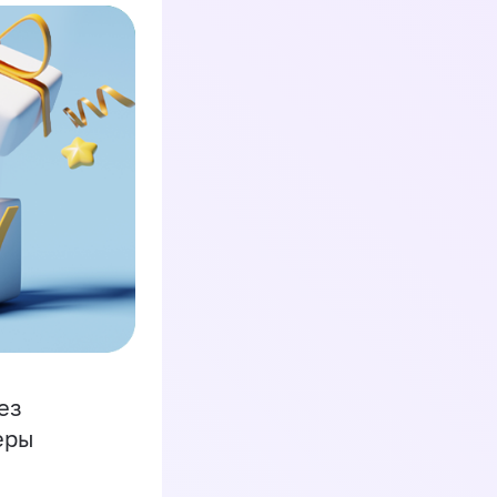
ез
еры