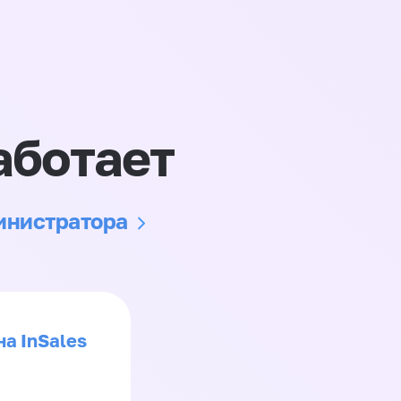
аботает
министратора
на InSales